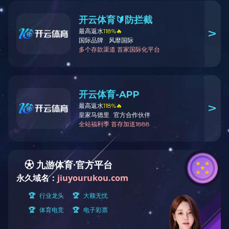
> 主页 > 安博ANBO体育·（中国区）官方网站 >
产品分类
高周波（高频机）系列
超声波塑料焊接机系列