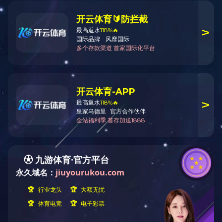
> 主页 > 安博ANBO体育·（中国区）官方网站 >
产品分类
高周波（高频机）系列
超声波塑料焊接机系列