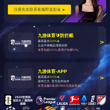
全自动发泡
封口机系列
真空包装机系列
打包机系列
收缩包装机系列
贴体包装机
电磁感应封口机系列
灌装机系列