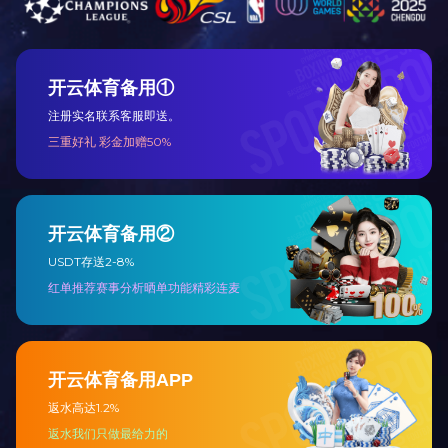
封箱机系列
非标系列
捆扎机系列
首 页
安博ANBO体育·（中国区）官方
网站
安博ANBO体育·
电 话：0512-6754
朱先生：18662439
小 朱：15952439