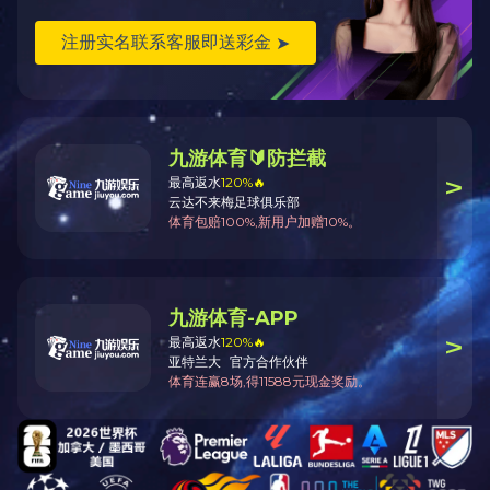
台
封口机系列
真空包装机系列
打包机系列
收缩包装机系列
贴体包装机
电磁感应封口机系列
灌装机系列